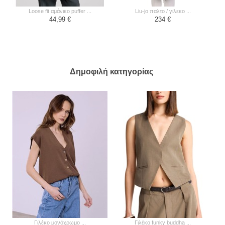
loose fit αμάνικο puffer ...
liu-jo παλτο / γιλεκο ...
44,99 €
234 €
Δημοφιλή κατηγορίας
γιλέκο μονόχρωμο ...
γιλέκο funky buddha ...