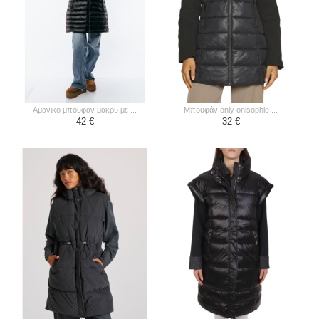
αμανικο μπουφαν μακρυ με ...
μπουφάν only onlsophie ...
42 €
32 €