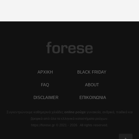
ΑΡΧΙΚΗ
BLACK FRIDAY
FAQ
ABOUT
DISCLAIMER
ΕΠΙΚΟΙΝΩΝΙΑ
Συγκεντρώνουμε καθημερινά χιλιάδες
online ρούχα
γυναικεία, ανδρικά, παιδικά και
βρεφικά από όλα τα ελληνικά καταστήματα ρούχων.
https://forese.gr © 2021 - 2026 All rights reserved.