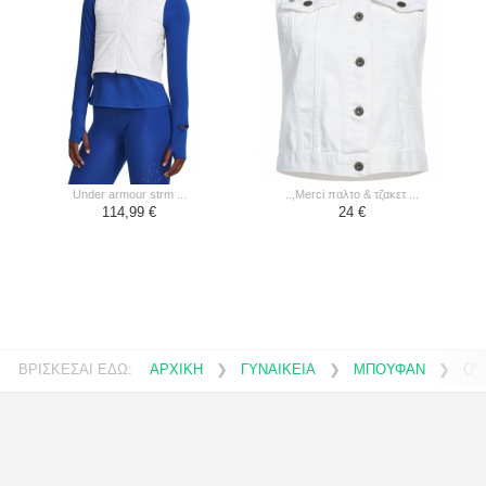
under armour strm ...
..,merci παλτο & τζακετ ...
114,99 €
24 €
ΒΡΙΣΚΕΣΑΙ ΕΔΩ:
ΑΡΧΙΚΗ
❯
ΓΥΝΑΙΚΕΙΑ
❯
ΜΠΟΥΦΑΝ
❯
OV