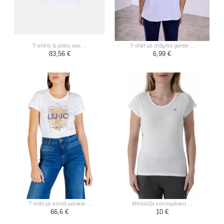
t-shirts & polos eax ...
t-shirt με στάμπα gentle ...
83,56 €
6,99 €
t-shirt με κοντά μανίκια ...
μπλούζα κοντομάνικη ...
66,6 €
10 €