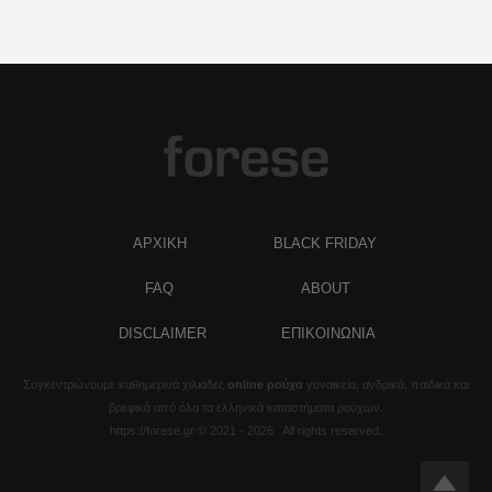
ΑΡΧΙΚΗ
BLACK FRIDAY
FAQ
ABOUT
DISCLAIMER
ΕΠΙΚΟΙΝΩΝΙΑ
Συγκεντρώνουμε καθημερινά χιλιάδες
online ρούχα
γυναικεία, ανδρικά, παιδικά και
βρεφικά από όλα τα ελληνικά καταστήματα ρούχων.
https://forese.gr © 2021 - 2026 All rights reserved.