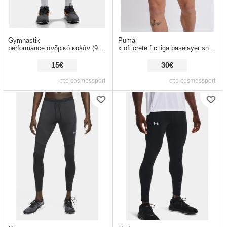
Gymnastik
Puma
performance ανδρικό κολάν (9000101437_6778)
x ofi crete f.c liga baselayer short ανδρικό ισοθερμικό σορτς (9000057091_1469)
15€
30€
στο cosmossport
στο cosmossport