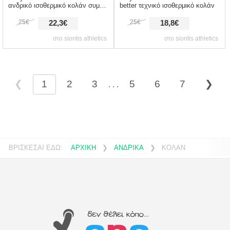
ανδρικό ισοθερμικό κολάν συμπίεσης
better τεχνικό ισοθερμικό κολάν
25€
25€
22,3€
18,8€
στο siontis athletics
στο siontis athletics
❮
1
2
3
5
6
7
❯
. . .
ΒΡΙΣΚΕΣΑΙ ΕΔΩ:
ΑΡΧΙΚΗ
❯
ΑΝΔΡΙΚΑ
❯
ΚΟΛΑΝ