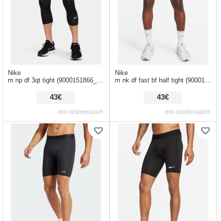
Nike
Nike
m np df 3qt tight (9000151866_1480)
m nk df fast bf half tight (9000173488_8621)
43€
43€
στο cosmossport
στο cosmossport