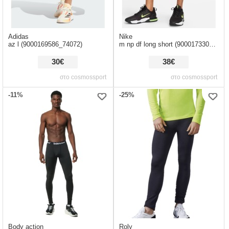
Adidas
Nike
az l (9000169586_74072)
m np df long short (9000173300_1480)
30€
38€
στο cosmossport
στο cosmossport
-11%
-25%
Body action
Roly