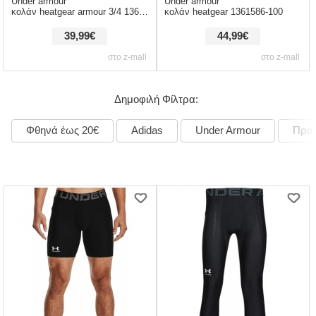
Under armour
Under armour
κολάν heatgear armour 3/4 1361588-100
κολάν heatgear 1361586-100
39,99€
44,99€
στο z-mall
στο z-mall
Δημοφιλή Φίλτρα:
Φθηνά έως 20€
Adidas
Under Armour
Προ