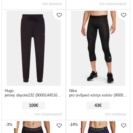
στο iqueens
στο cosmossport
Hugo
Nike
jersey dayote232 (9000144516_1469)
pro ανδρικό κάπρι κολάν (9000151866_1480)
100€
43€
στο cosmossport
στο rundome
-3%
-14%