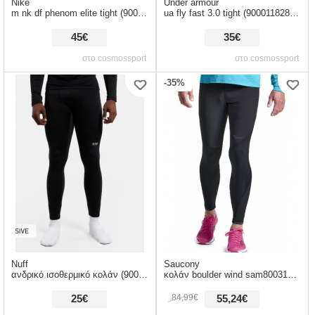
Nike
Under armour
m nk df phenom elite tight (9000109637_8621)
ua fly fast 3.0 tight (9000118286_25983)
45€
35€
στο cosmossport
στο cosmossport
-35%
Nuff
Saucony
ανδρικό ισοθερμικό κολάν (9000108038_1469)
κολάν boulder wind sam800310-bk
84,99€
25€
55,24€