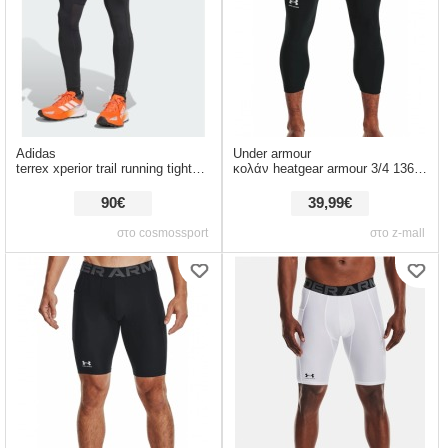
Adidas
Under armour
terrex xperior trail running tights (9000248931_1469)
κολάν heatgear armour 3/4 1361588-001
90€
39,99€
στο cosmossport
στο z-mall