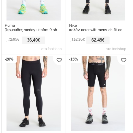
Puma
Nike
βερμούδες racday ultafrm 9 short m black xl
κολάν aeroswift mens dri-fit adv running tights black/ summit white l
72,95€
112,95€
36,49€
62,49€
στο footshop
στο footshop
-20%
-15%