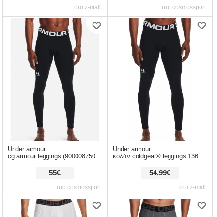
στο z-mall
στο cosmossport
Under armour
Under armour
cg armour leggings (9000087505_1480)
κολάν coldgear® leggings 1366075-001
55€
54,99€
στο cosmossport
στο z-mall