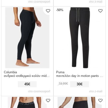
στο cosmossport
στο z-mall
-50%
Columbia
Puma
ανδρικό ισοθερμικό κολάν midweight stretc (9000119511_1469)
παντελόνι day in motion pants dk 671104-01
59,99€
45€
30€
στο cosmossport
στο z-mall