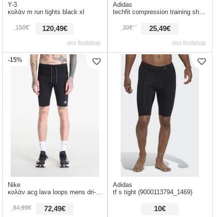
Y-3
Adidas
κολάν m run tights black xl
techfit compression training short tights black m
150€
30€
120,49€
25,49€
στο footshop
στο footshop
-15%
Nike
Adidas
κολάν acg lava loops mens dri-fit adv 1/2-length trail running tights black/ summit white s
tf s tight (9000113794_1469)
84,99€
72,49€
10€