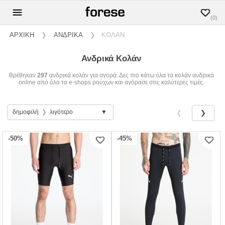
(0)
ΑΡΧΙΚΗ
❯
ΑΝΔΡΙΚΑ
❯
ΚΟΛΑΝ
Ανδρικά Κολάν
Βρέθηκαν
297
ανδρικά κολάν για αγορά. Δες πιο κάτω όλα τα κολάν ανδρικά
online από όλα τα e-shops ρούχων και αγόρασε στις καλύτερες τιμές.
δημοφιλή
❯
λιγότερο
❮
❯
-50%
-45%