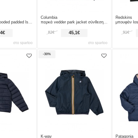
Columbia
Redskins
dded ls puffer w/zip
παρκά vedder park jacket σύνθεση: matière synthétiques,πολυεστέρας & σύνθεση επένδυσης: mat
μπουφάν los-angeles σύνθεση: mat
,4€
82€
45,1€
91€
στο spartoo
στο spartoo
-30%
K-way
Patagonia