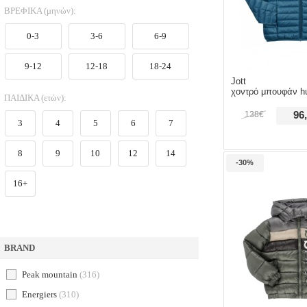
ΒΡΕΦΙΚΑ (μηνών):
0-3
3-6
6-9
9-12
12-18
18-24
Jott
χοντρό μπουφάν h
ΠΑΙΔΙΚΑ (ετών):
138€
96
3
4
5
6
7
8
9
10
12
14
-30%
16+
BRAND
peak mountain
(316)
energiers
(310)