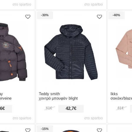
στο spartoo
στο spartoo
-30%
-40%
ay
Teddy smith
Ikks
rveine
χοντρό μπουφάν blight
σακάκι/blaze
,6€
61€
42,7€
81€
στο spartoo
στο spartoo
-15%