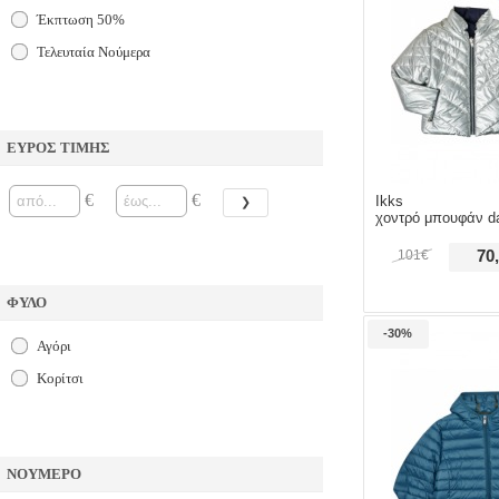
Έκπτωση 50%
Τελευταία Νούμερα
ΕΥΡΟΣ ΤΙΜΗΣ
€
€
Ikks
χοντρό μπουφάν 
101€
70
ΦΥΛΟ
-30%
αγόρι
κορίτσι
ΝΟΥΜΕΡΟ