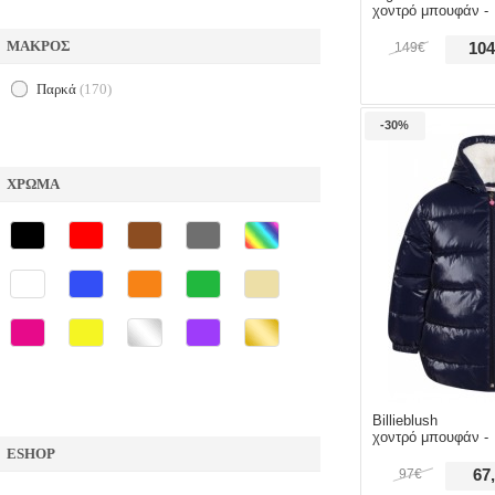
χοντρό μπουφάν -
ΜΑΚΡΟΣ
149€
104
παρκά
(170)
-30%
ΧΡΩΜΑ
Billieblush
χοντρό μπουφάν -
ESHOP
97€
67