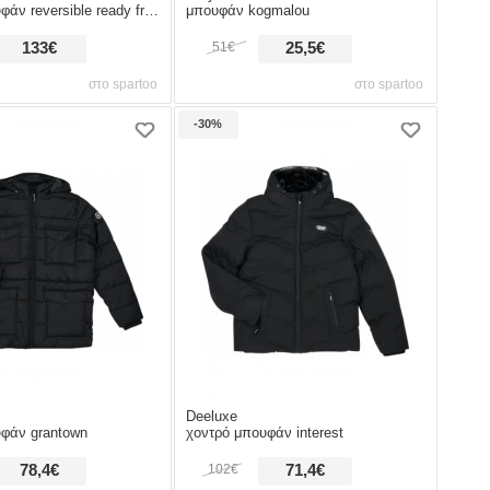
reversible ready freddy hoody
μπουφάν kogmalou
133€
51€
25,5€
στο spartoo
στο spartoo
-30%
Deeluxe
φάν grantown
χοντρό μπουφάν interest
78,4€
102€
71,4€