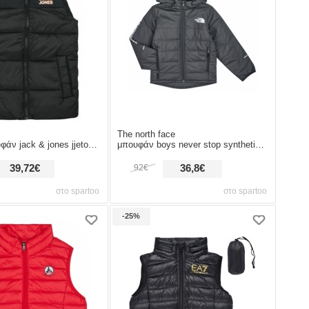
The north face
& jones jjetoby bodywarmer collar sn
μπουφάν boys never stop synthetic jacket
39,72€
92€
36,8€
στο spartoo
στο spartoo
-25%