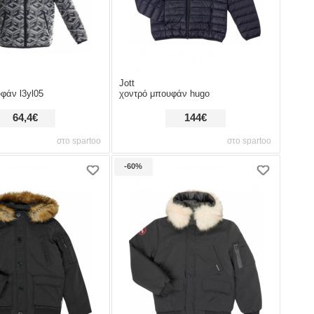
Jott
φάν l3yl05
χοντρό μπουφάν hugo
64,4€
144€
στο spartoo
στο spartoo
-60%