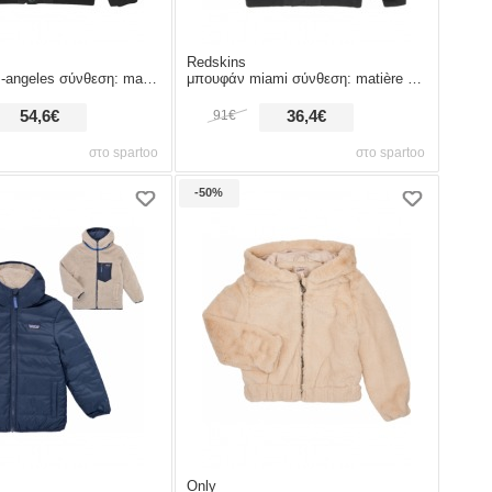
Redskins
ière synthétiques,πολυεστέρας & σύνθεση επένδυσης: matière
μπουφάν miami σύνθεση: matière synthétiques,πολυεστέρας & σύνθεση επένδυσης: matière synthé
54,6€
91€
36,4€
στο spartoo
στο spartoo
-50%
Only