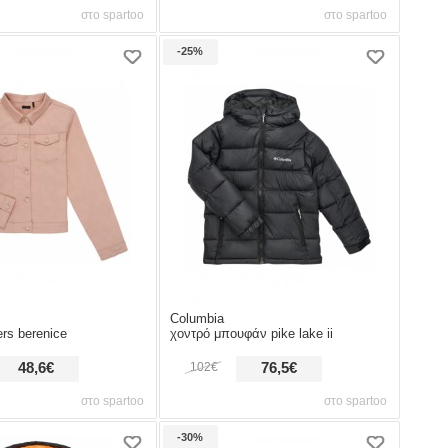
στο spartoo
στο spartoo
-25%
Columbia
rs berenice
χοντρό μπουφάν pike lake ii
48,6€
102€
76,5€
στο spartoo
στο spartoo
-30%