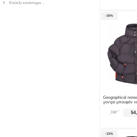
Επέλεξε κατάστημα ...
-30%
Geographical norw
χοντρό μπουφάν ve
78€
54
-15%