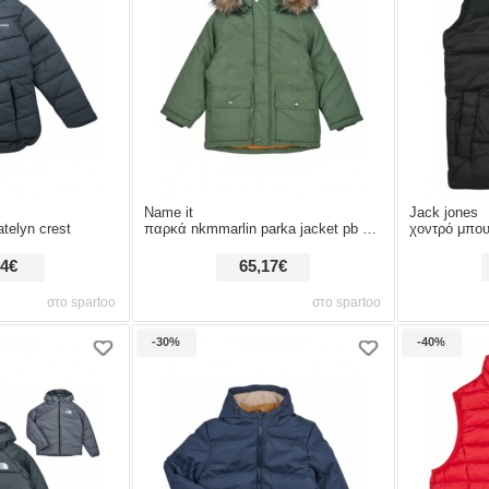
Name it
Jack jones
telyn crest
παρκά nkmmarlin parka jacket pb south
χοντρό μπουφάν jack 
,4€
65,17€
στο spartoo
στο spartoo
-30%
-40%