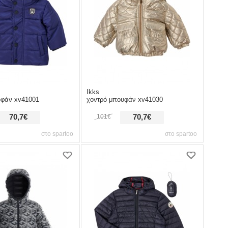
Ikks
υφάν xv41001
χοντρό μπουφάν xv41030
70,7€
101€
70,7€
στο spartoo
στο spartoo