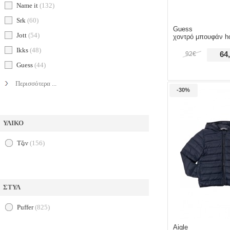
name it
(132)
srk
(60)
Guess
jott
(54)
χοντρό μπουφάν hooded pa
ikks
(48)
92€
64
guess
(44)
Περισσότερα ...
-30%
ΥΛΙΚΟ
τζιν
(156)
ΣΤΥΛ
puffer
(825)
Aigle