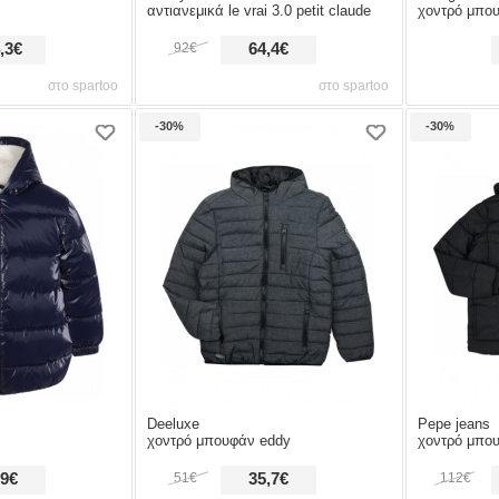
αντιανεμικά le vrai 3.0 petit claude
χοντρό μπουφάν 
,3€
92€
64,4€
στο spartoo
στο spartoo
-30%
-30%
Deeluxe
Pepe jeans
χοντρό μπουφάν eddy
χοντρό μπου
,9€
51€
35,7€
112€