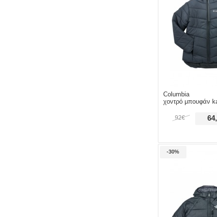
Columbia
χοντρό μπουφάν ka
92€
64
-30%