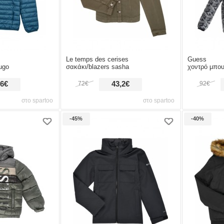
Le temps des cerises
Guess
ugo
σακάκι/blazers sasha
χοντρό μπου
,6€
72€
43,2€
92€
στο spartoo
στο spartoo
-45%
-40%