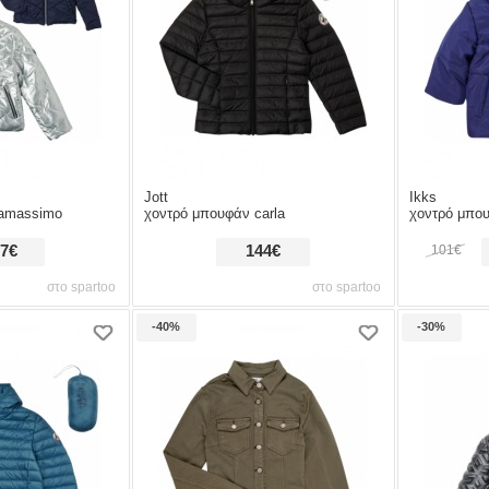
Jott
Ikks
damassimo
χοντρό μπουφάν carla
χοντρό μπο
,7€
144€
101€
στο spartoo
στο spartoo
-40%
-30%