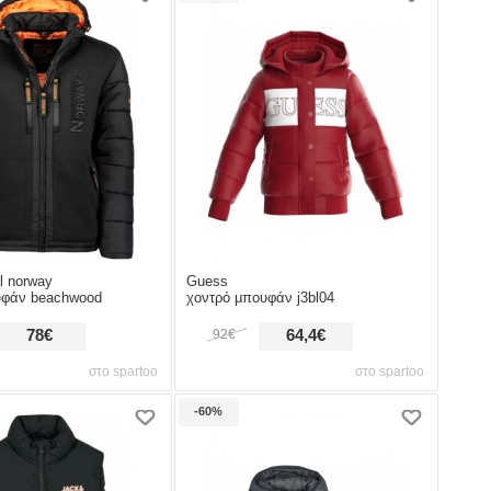
al norway
Guess
υφάν beachwood
χοντρό μπουφάν j3bl04
78€
92€
64,4€
στο spartoo
στο spartoo
-60%