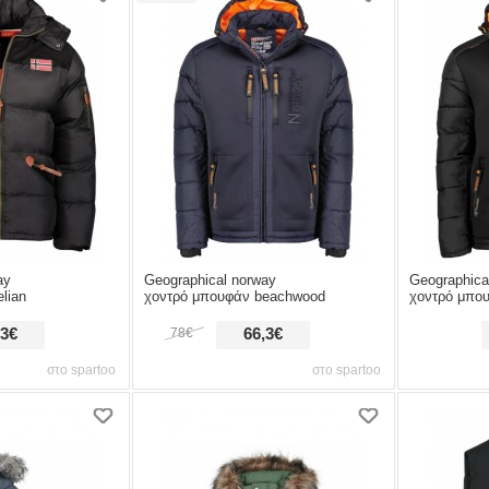
ay
Geographical norway
Geographic
lian
χοντρό μπουφάν beachwood
χοντρό μπο
,3€
78€
66,3€
στο spartoo
στο spartoo