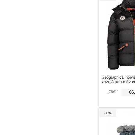
Geographical norw
χοντρό μπουφάν ce
78€
66
-30%