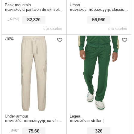
Peak mountain
Urban
παντελόνια pantalon de ski softshell homme catoza |
παντελόνι παραλαγγής classics tb4127 |
102,9€
82,32€
56,96€
στο spartoo
στο spartoo
-10%
Under armour
Legea
παντελόνι παραλαγγής ua vibe woven cargo pants 1386558 |
παντελόνια stellar |
84€
75,6€
32€