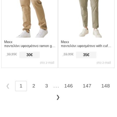
Mexx
Mexx
παντελόνι υφασμάτινο ramon gd cargo bm1326033m-sand ανδρικό
παντελόνι υφασμάτινο with cuff mf007003351m-taupe ανδρικό
99,99€
69,99€
30€
35€
στο z-mall
στο z-mall
❮
1
2
3
146
147
148
. . .
❯