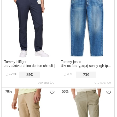
Tommy hilfiger
Tommy jeans
παντελόνια chino denton chinoli |
tζιν σε ίσια γραμή sonny rglr tprd bi01 |
117,3€
100€
89€
71€
στο spartoo
στο spartoo
-70%
-50%