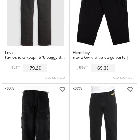
Levis
Homeboy
tζιν σε ίσια γραμή 578 baggy 8am in charlotte |
παντελόνια x-tra cargo pants |
99€
99€
79,2€
69,3€
στο spartoo
στο spartoo
-30%
-30%