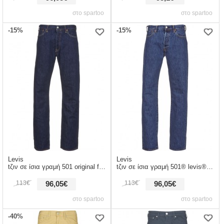
στο spartoo
στο spartoo
-15%
-15%
Levis
Levis
tζιν σε ίσια γραμή 501 original fit στελεχοσ: ύφασμα & σύνθεση: βαμβάκι
tζιν σε ίσια γραμή 501® levis®original fit στελεχοσ: ύφασμα & σύνθεση: βαμβάκι
113€
113€
96,05€
96,05€
στο spartoo
στο spartoo
-40%