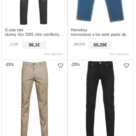
G-star raw
Homeboy
skinny τζιν 3301 slim σύνθεση: βαμβάκι,spandex
παντελόνια x-tra work pants denim |
123€
98,99€
86,1€
69,29€
στο spartoo
στο spartoo
-15%
-15%