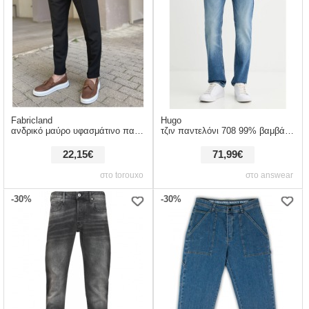
Fabricland
Hugo
ανδρικό μαύρο υφασμάτινο παντελόνι με πιέτες και λάστιχο στην μέση fcl00495
τζιν παντελόνι 708 99% βαμβάκι, 1% ελαστάν
22,15€
71,99€
στο torouxo
στο answear
-30%
-30%