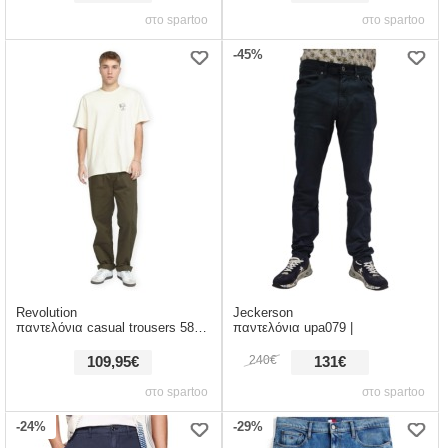
στο spartoo
στο spartoo
-45%
Revolution
Jeckerson
παντελόνια casual trousers 5871 army |
παντελόνια upa079 |
240€
109,95€
131€
στο spartoo
στο spartoo
-24%
-29%