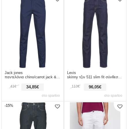
Jack jones
Levis
παντελόνια chino/carrot jack & jones jjimarco σύνθεση: βαμβάκι,spandex
skinny τζιν 511 slim fit σύνθεση: βαμβάκι,spandex,πολυεστέρας,άλλο,matière synthétiques
41€
113€
34,85€
96,05€
στο spartoo
στο spartoo
-15%