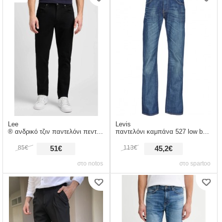
Lee
Levis
® ανδρικό τζιν παντελόνι πεντάτσεπο regular fit 112110125 μαύρο
παντελόνι καμπάνα 527 low boot cut σύνθεση: βαμβάκι,spandex
85€
113€
51€
45,2€
στο notos
στο spartoo