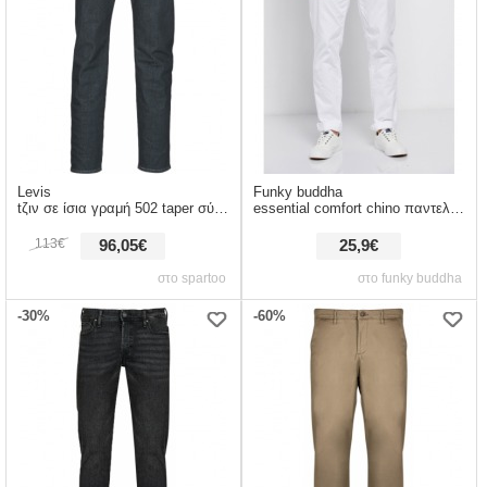
Levis
Funky buddha
tζιν σε ίσια γραμή 502 taper σύνθεση: βαμβάκι,spandex,πολυεστέρας,matière synthétiques
essential comfort chino παντελόνι
113€
96,05€
25,9€
στο spartoo
στο funky buddha
-30%
-60%