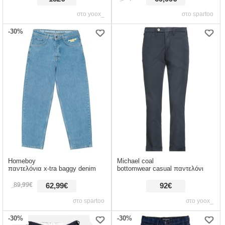
στο yoox_
στο spartoo
-30%
Homeboy
Michael coal
παντελόνια x-tra baggy denim
bottomwear casual παντελόνι
89,99€
62,99€
92€
στο spartoo
στο yoox_
-30%
-30%