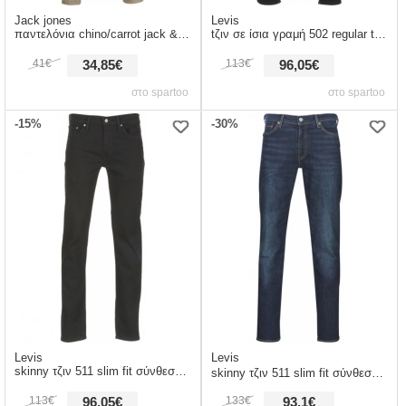
Jack jones
Levis
παντελόνια chino/carrot jack & jones jjimarco σύνθεση: βαμβάκι,spandex
tζιν σε ίσια γραμή 502 regular tapered σύνθεση: βαμβάκι,spandex
41€
113€
34,85€
96,05€
στο spartoo
στο spartoo
-15%
-30%
Levis
Levis
skinny τζιν 511 slim fit σύνθεση: βαμβάκι,spandex
skinny τζιν 511 slim fit σύνθεση: βαμβάκι,spandex
113€
133€
96,05€
93,1€