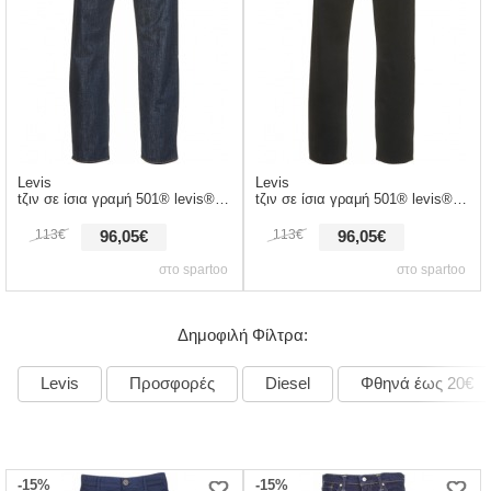
Levis
Levis
tζιν σε ίσια γραμή 501® levis®original fit στελεχοσ: ύφασμα & σύνθεση: βαμβάκι
tζιν σε ίσια γραμή 501® levis®original fit στελεχοσ: ύφασμα & σύνθεση: βαμβάκι
113€
113€
96,05€
96,05€
στο spartoo
στο spartoo
Δημοφιλή Φίλτρα:
Levis
Προσφορές
Diesel
Φθηνά έως 20€
-15%
-15%