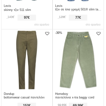
Levis
Levis
tζιν σε ίσια γραμή 501® slim taper
skinny τζιν 511 slim
143€
129€
97€
77€
στο spartoo
στο spartoo
-30%
Dondup
Homeboy
bottomwear casual παντελόνι
παντελόνια x-tra baggy cord
99,99€
152€
69,99€