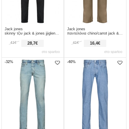
Jack jones
Jack jones
skinny τζιν jack & jones jjiglenn jjoriginal mf 772
παντελόνια chino/carrot jack & jones jpstkane jjbowie sa beige
41€
41€
28,7€
16,4€
στο spartoo
στο spartoo
-32%
-40%