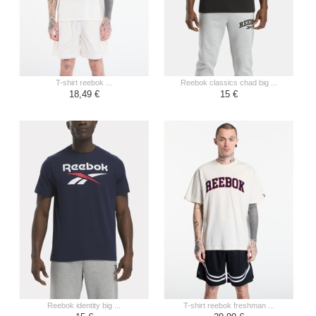
t-shirt reebok ...
reebok classics chad big ...
18,49 €
15 €
reebok identity big ...
t-shirt reebok freshman ...