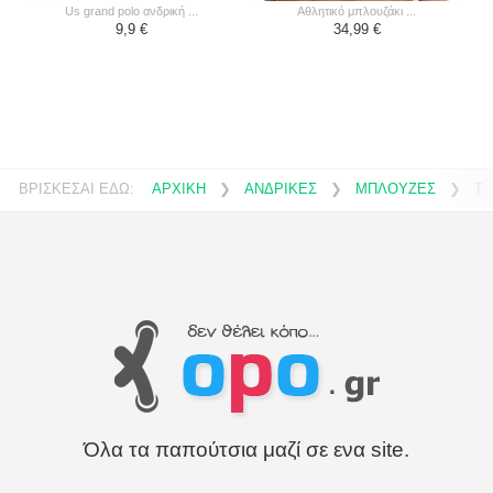
us grand polo ανδρική ...
αθλητικό μπλουζάκι ...
9,9 €
34,99 €
ΒΡΙΣΚΕΣΑΙ ΕΔΩ:
ΑΡΧΙΚΗ
❯
ΑΝΔΡΙΚΕΣ
❯
ΜΠΛΟΥΖΕΣ
❯
T-
Όλα τα παπούτσια μαζί σε ενα site.