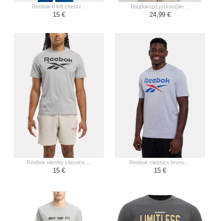
reebok ri left chest l ...
βαμβακερό μπλουζάκι ...
15 €
24,99 €
reebok identity classics ...
reebok classics bruno ...
15 €
15 €