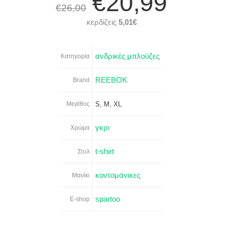
€20,99
€26,00
κερδίζεις
5,01€
ανδρικές μπλούζες
Κατηγορία
REEBOK
Brand
Μεγέθος
S, M, XL
γκρι
Χρώμα
t-shirt
Στυλ
κοντομάνικες
Μανίκι
spartoo
E-shop