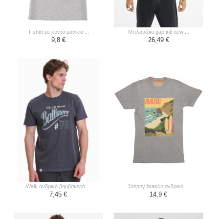
t-shirt με κοντά μανίκια ...
μπλουζάκι gap intl new ...
9,8 €
26,49 €
walk ανδρικό βαμβακερό ...
johnny brasco ανδρικό ...
7,45 €
14,9 €