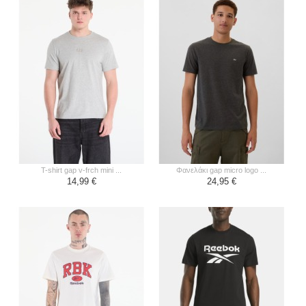
t-shirt gap v-frch mini ...
φανελάκι gap micro logo ...
14,99 €
24,95 €