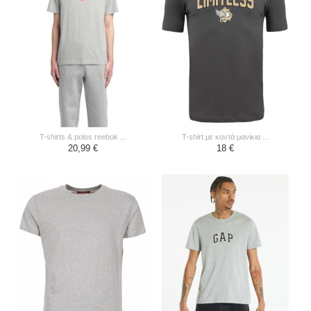
t-shirts & polos reebok ...
t-shirt με κοντά μανίκια ...
20,99 €
18 €