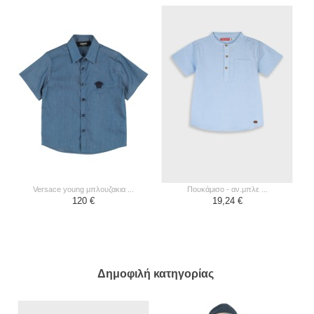
versace young μπλουζακια ...
πουκάμισο - αν.μπλε ...
120 €
19,24 €
Δημοφιλή κατηγορίας