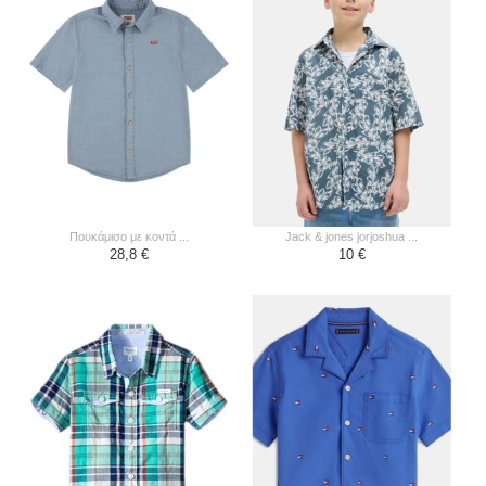
πουκάμισο με κοντά ...
jack & jones jorjoshua ...
28,8 €
10 €