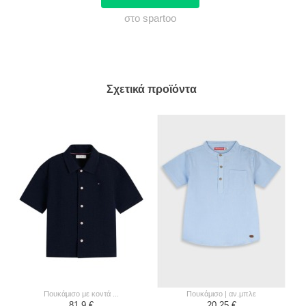
στο spartoo
Σχετικά προϊόντα
πουκάμισο με κοντά ...
πουκάμισο | αν.μπλε
81,9 €
20,25 €