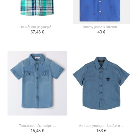
πουκάμισο με μακριά ...
tommy jeans k stretch ...
67,43 €
40 €
πουκάμισο τζιν αγόρι i ...
versace young μπλουζακια ...
15,45 €
153 €