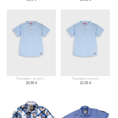
πουκάμισο - αν.μπλε ...
πουκάμισο | αν.μπλε
20,95 €
22,05 €