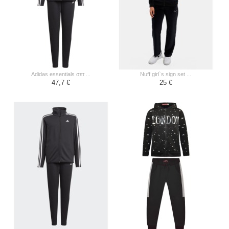
adidas essentials σετ ...
nuff girl`s sign set ...
47,7 €
25 €