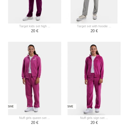
target kids set high ...
target set with hoodie ...
20 €
20 €
nuff girls queen set ...
nuff girls sign set ...
20 €
20 €