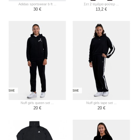
adidas sportswear b ft ...
σετ 2 τεμάχια φούτερ ...
30 €
13,2 €
nuff girls queen set ...
nuff girls tape set ...
20 €
20 €