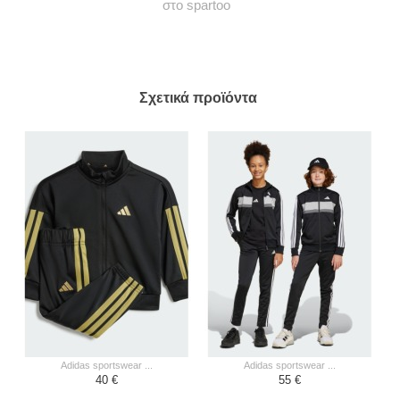
στο spartoo
Σχετικά προϊόντα
adidas sportswear ...
adidas sportswear ...
40 €
55 €