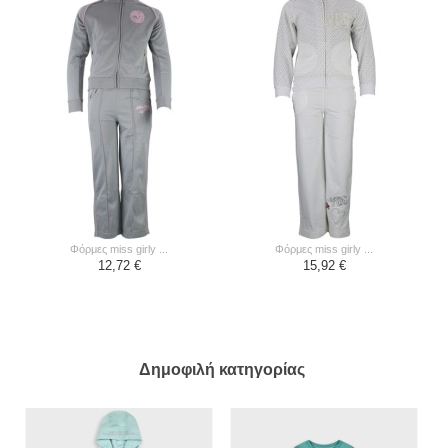
φόρμες miss girly ...
φόρμες miss girly ...
12,72 €
15,92 €
Δημοφιλή κατηγορίας