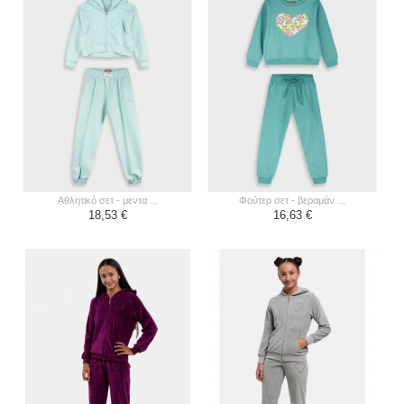
αθλητικό σετ - μεντα ...
φούτερ σετ - βεραμάν ...
18,53 €
16,63 €