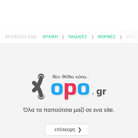
ΒΡΙΣΚΕΣΑΙ ΕΔΩ:
ΑΡΧΙΚΗ
❯
ΠΑΙΔΙΚΕΣ
❯
ΦΟΡΜΕΣ
❯
ΦΟΡΜΕ
Όλα τα παπούτσια μαζί σε ενα site.
επίσκεψη ❯