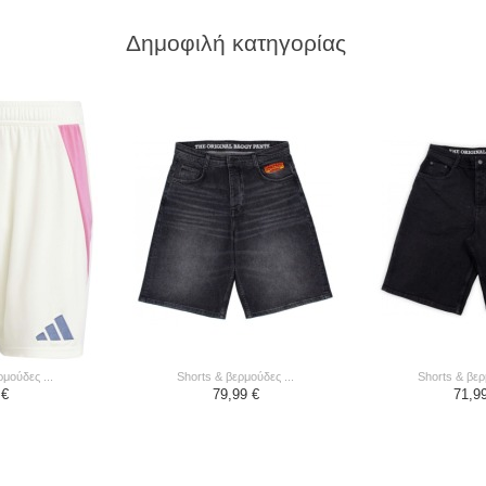
Δημοφιλή κατηγορίας
ρμούδες ...
shorts & βερμούδες ...
shorts & βερ
 €
79,99 €
71,9