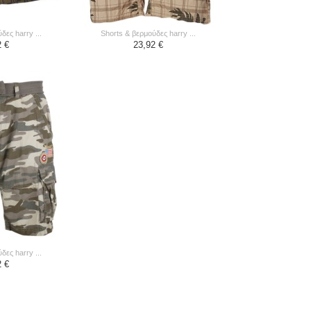
δες harry ...
shorts & βερμούδες harry ...
2 €
23,92 €
δες harry ...
2 €