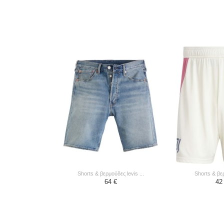
shorts & βερμούδες levis ...
shorts & βε
64 €
42