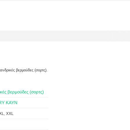
ανδρικές βερμούδες (σορτς).
κές βερμούδες (σορτς)
RY KAYN
 XL, XXL