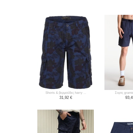
shorts & βερμούδες harry ...
σορτς gramic
31,92 €
93,4