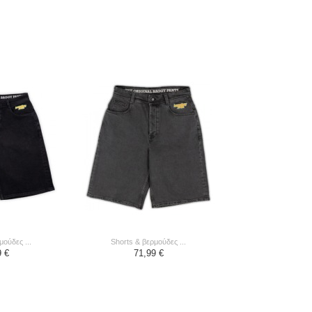
μούδες ...
shorts & βερμούδες ...
9 €
71,99 €