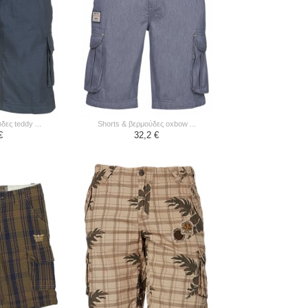
δες teddy ...
shorts & βερμούδες oxbow ...
€
32,2 €