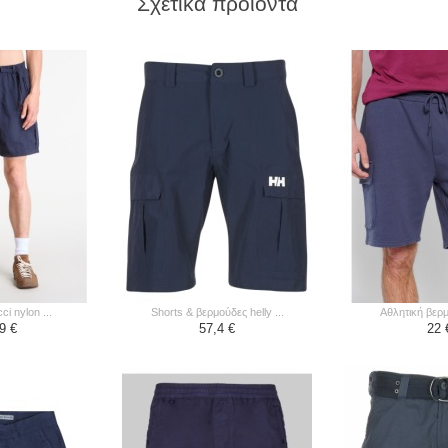
Σχετικά προϊόντα
ci nylon ...
shorts & βερμούδες helly ...
αθλητική βερμ
9 €
57,4 €
22 