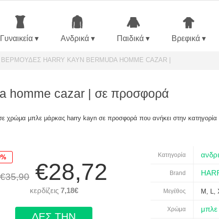
Γυναικεία ▾
Ανδρικά ▾
Παιδικά ▾
Βρεφικά ▾
 ΒΕΡΜΟΥΔΕΣ HARRY KAYN BERMUDA HOMME CAZAR |
uda homme cazar | σε προσφορά
 σε χρώμα μπλε μάρκας harry kayn σε προσφορά που ανήκει στην κατηγορία 
ανδρι
Κατηγορία
0%
€28,72
HAR
Brand
€35,90
κερδίζεις
7,18€
Μεγέθος
M, L,
μπλε
Χρώμα
ΔΕΣ ΤΗΝ