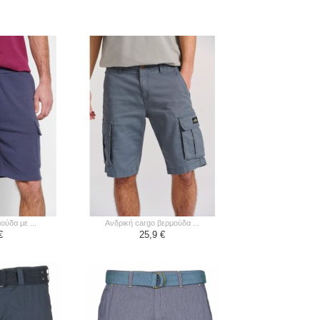
ούδα με ...
ανδρική cargo βερμούδα ...
€
25,9 €