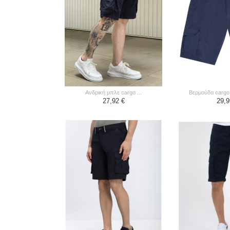
ανδρική μπλε cargo ...
βερμούδα cargo
27,92 €
29,9