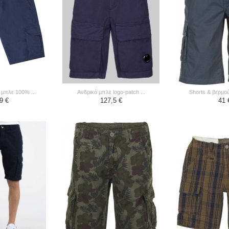
 μπλε 100% ...
ανδρικό μπλε logo-patch ...
shorts & βερμού
9 €
127,5 €
41 