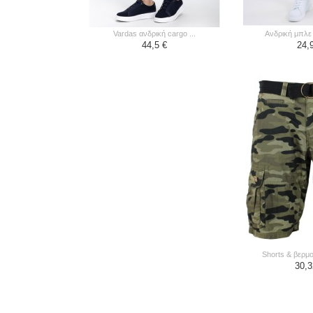
vardas ανδρική cargo ...
ανδρική μπλε
44,5 €
24,
shorts & βερμο
30,3