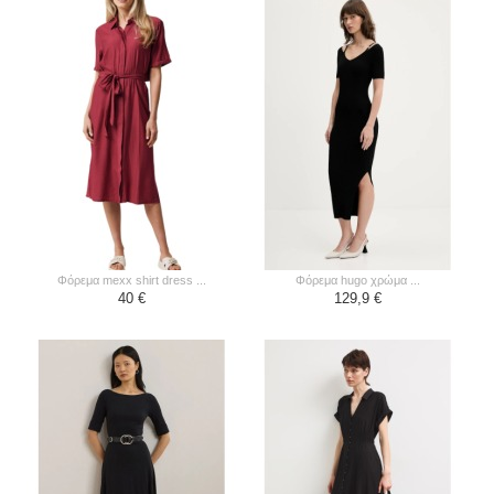
φόρεμα mexx shirt dress ...
φόρεμα hugo χρώμα ...
40 €
129,9 €