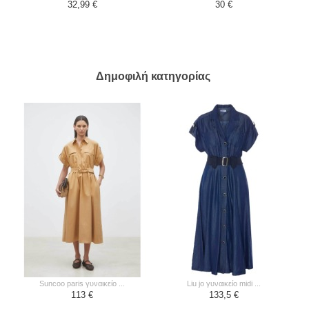
32,99 €
30 €
Δημοφιλή κατηγορίας
suncoo paris γυναικείο ...
liu jo γυναικείο midi ...
113 €
133,5 €