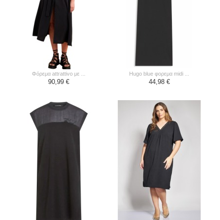
φόρεμα attrattivo με ...
hugo blue φορεμα midi ...
90,99 €
44,98 €