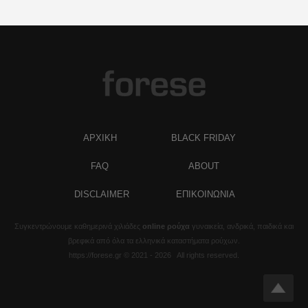
ΑΡΧΙΚΗ
BLACK FRIDAY
FAQ
ABOUT
DISCLAIMER
ΕΠΙΚΟΙΝΩΝΙΑ
Συγκεντρώνουμε καθημερινά χιλιάδες
online ρούχα
γυναικεία, ανδρικά, παιδικά και
βρεφικά από όλα τα ελληνικά καταστήματα ρούχων.
https://forese.gr © 2021 - 2026 All rights reserved.