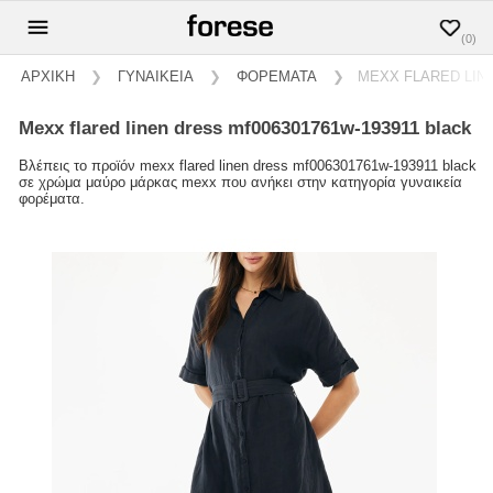
(0)
ΑΡΧΙΚΗ
❯
ΓΥΝΑΙΚΕΙΑ
❯
ΦΟΡΕΜΑΤΑ
❯
MEXX FLARED LINE
mexx flared linen dress mf006301761w-193911 black
Βλέπεις το προϊόν mexx flared linen dress mf006301761w-193911 black
σε χρώμα μαύρο μάρκας mexx που ανήκει στην κατηγορία γυναικεία
φορέματα.