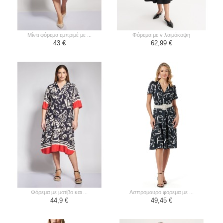
μίντι φόρεμα εμπριμέ με ...
φόρεμα με v λαιμόκοψη
43 €
62,99 €
φόρεμα με μοτίβο και ...
ασπρομαυρο φορεμα με ...
44,9 €
49,45 €