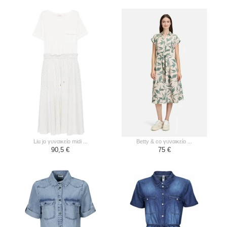
liu jo γυναικείο midi ...
betty & co γυναικείο ...
90,5 €
75 €