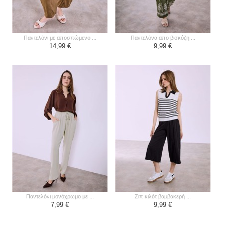
παντελόνι με αποσπώμενο ...
παντελόνα απο βισκόζη ...
14,99 €
9,99 €
παντελόνι μονόχρωμο με ...
ζιπ κιλότ βαμβακερή ...
7,99 €
9,99 €