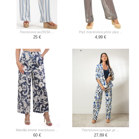
παντελονα ax29156 ...
ριγέ παντελόνα μπλε ρίγα ...
25 €
4,99 €
marella emme παντελονα ...
παντελονα εμπριμε με ...
60 €
27,89 €