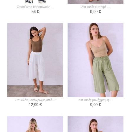
ottod`ame bottomwear ...
ζιπ κιλότ εμπριμέ ...
56 €
9,99 €
ζιπ κιλότ μονόχρωμη από ...
ζιπ κιλότ μονόχρωμη ...
12,99 €
9,99 €