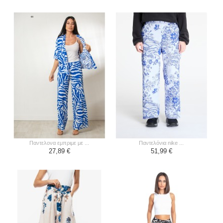
παντελονα εμπριμε με ...
παντελόνια nike ...
27,89 €
51,99 €