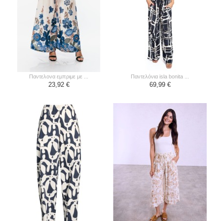
παντελονα εμπριμε με ...
παντελόνια isla bonita ...
23,92 €
69,99 €