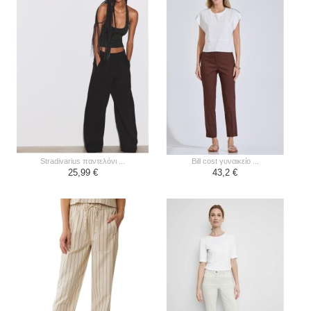
stradivarius παντελόνι ...
bill cost γυναικείο ...
25,99 €
43,2 €