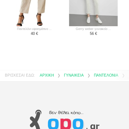
παντελόνι υφασμάτινο ...
gerry weber γυναικείο ...
40 €
56 €
ΒΡΙΣΚΕΣΑΙ ΕΔΩ:
ΑΡΧΙΚΗ
❯
ΓΥΝΑΙΚΕΙΑ
❯
ΠΑΝΤΕΛΟΝΙΑ
❯