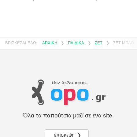
ΒΡΙΣΚΕΣΑΙ ΕΔΩ:
ΑΡΧΙΚΗ
❯
ΠΑΙΔΙΚΑ
❯
ΣΕΤ
❯
ΣΕΤ ΜΠΛΟΥΖ
Όλα τα παπούτσια μαζί σε ενα site.
επίσκεψη ❯