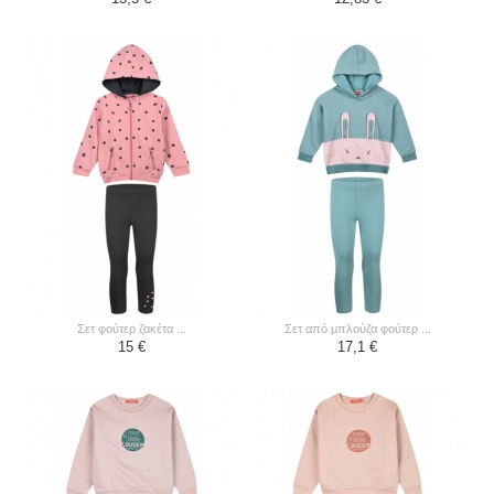
σετ φούτερ ζακέτα ...
σετ από μπλούζα φούτερ ...
15 €
17,1 €