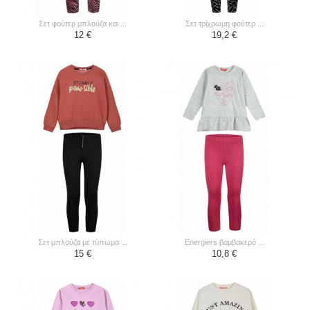
σετ φούτερ μπλούζα και ...
σετ τρίχρωμη φούτερ ...
12 €
19,2 €
σετ μπλούζα με τύπωμα ...
energiers βαμβακερό ...
15 €
10,8 €