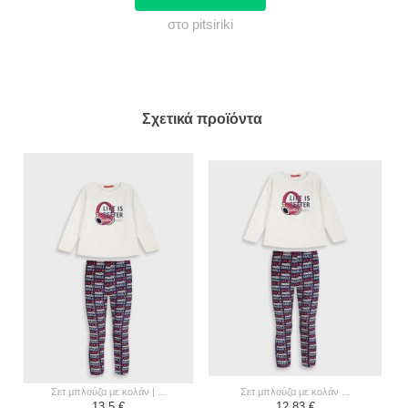
στο pitsiriki
Σχετικά προϊόντα
σετ μπλούζα με κολάν | ...
σετ μπλούζα με κολάν ...
13,5 €
12,83 €