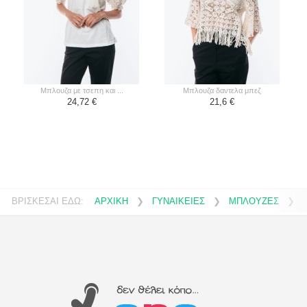
μπλουζα με τσεπη και ...
μπλουζα δαντελα μπεζ
24,72 €
21,6 €
ΒΡΙΣΚΕΣΑΙ ΕΔΩ:
ΑΡΧΙΚΗ
❯
ΓΥΝΑΙΚΕΙΕΣ
❯
ΜΠΛΟΥΖΕΣ
❯