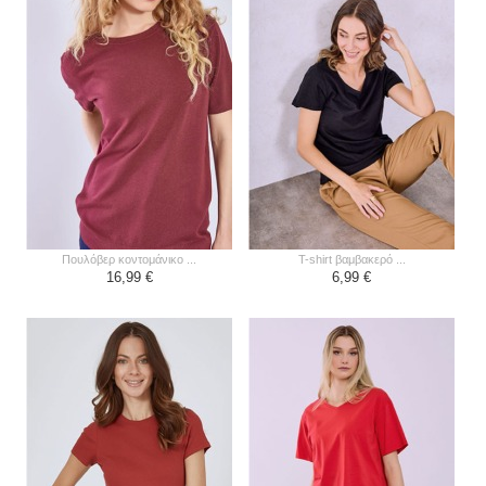
πουλόβερ κοντομάνικο ...
t-shirt βαμβακερό ...
16,99 €
6,99 €