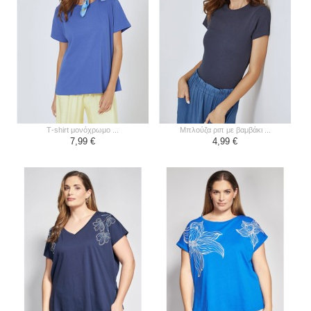
τ-shirt μονόχρωμο ...
μπλούζα ριπ με βαμβάκι ...
7,99 €
4,99 €