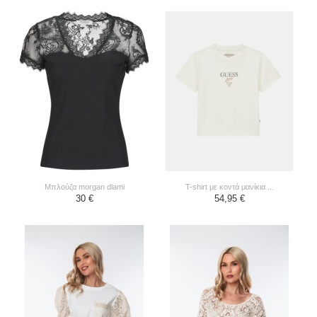
μπλούζα morgan dlami
t-shirt με κοντά μανίκια ...
30 €
54,95 €