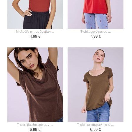
μπλούζα ριπ με βαμβάκι ...
t-shirt μονόχρωμο ...
4,99 €
7,99 €
t-shirt βαμβακερό με v ...
t-shirt με καμπύλη στο ...
6,99 €
6,99 €