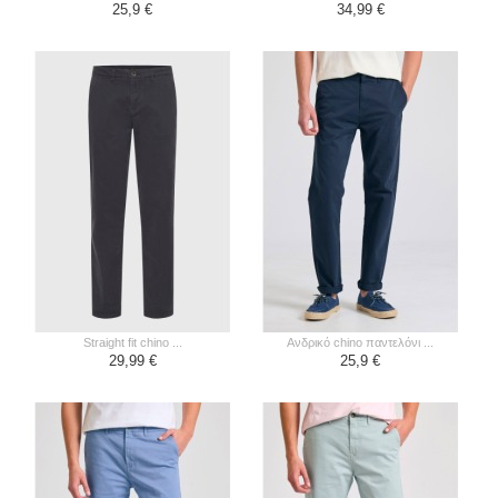
25,9 €
34,99 €
straight fit chino ...
ανδρικό chino παντελόνι ...
29,99 €
25,9 €