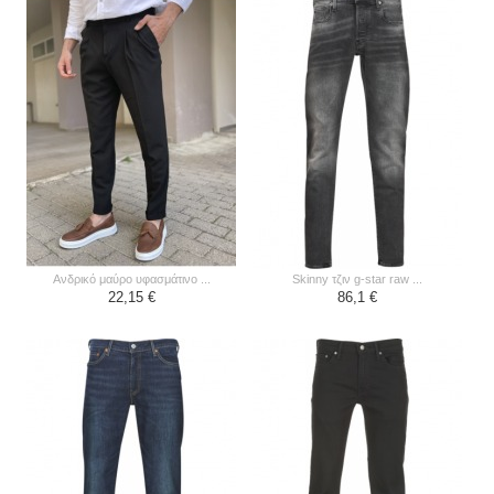
ανδρικό μαύρο υφασμάτινο ...
skinny τζιν g-star raw ...
22,15 €
86,1 €