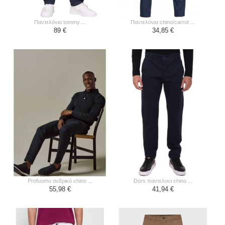
παντελόνια tommy ...
παντελόνια chino/carrot ...
89 €
34,85 €
profuomo ανδρικό chino ...
dors παντελονι chino ...
55,98 €
41,94 €