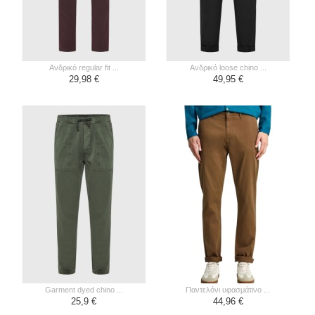
ανδρικό regular fit ...
ανδρικό loose chino ...
29,98 €
49,95 €
garment dyed chino ...
παντελόνι υφασμάτινο ...
25,9 €
44,96 €