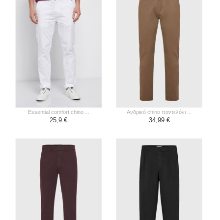
essential comfort chino ...
ανδρικό chino παντελόνι ...
25,9 €
34,99 €