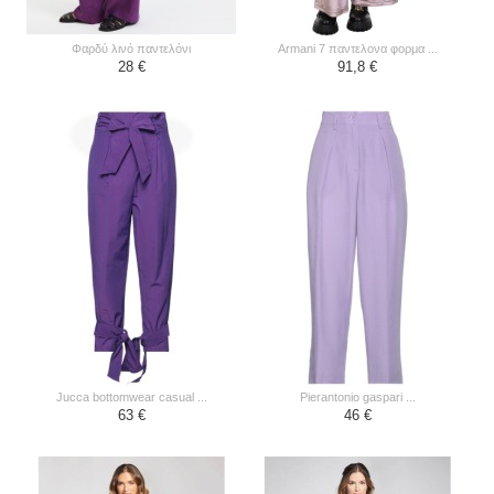
φαρδύ λινό παντελόνι
armani 7 παντελονα φορμα ...
28 €
91,8 €
jucca bottomwear casual ...
pierantonio gaspari ...
63 €
46 €