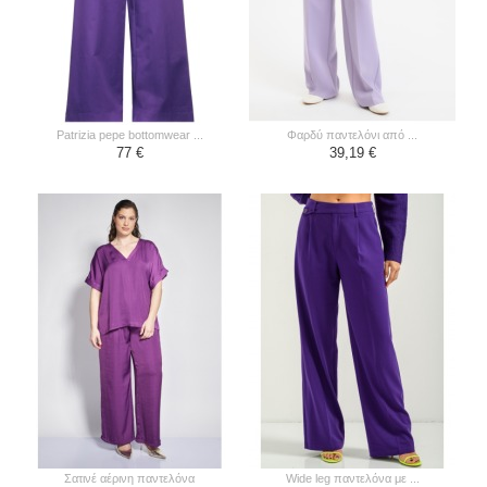
patrizia pepe bottomwear ...
φαρδύ παντελόνι από ...
77 €
39,19 €
σατινέ αέρινη παντελόνα
wide leg παντελόνα με ...