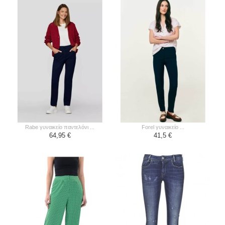
rabe γυναικείο παντελόνι ...
forel γυναικείο ...
64,95 €
41,5 €