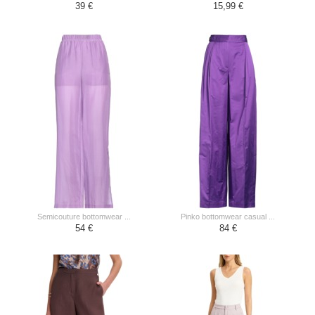
39 €
15,99 €
semicouture bottomwear ...
pinko bottomwear casual ...
54 €
84 €