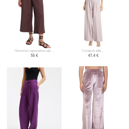
παντελόνι υφασμάτινο ale ...
γυναικείο lalla ...
55 €
47,4 €