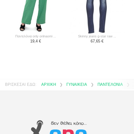
παντελόνια only onlnaomi ...
skinny jeans g-star raw ...
19,4 €
67,65 €
ΒΡΙΣΚΕΣΑΙ ΕΔΩ:
ΑΡΧΙΚΗ
❯
ΓΥΝΑΙΚΕΙΑ
❯
ΠΑΝΤΕΛΟΝΙΑ
❯