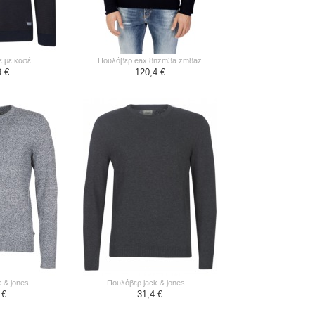
 με καφέ ...
πουλόβερ eax 8nzm3a zm8az
9 €
120,4 €
 & jones ...
πουλόβερ jack & jones ...
 €
31,4 €