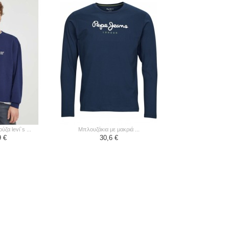
ζα levi`s ...
μπλουζάκια με μακριά ...
9 €
30,6 €