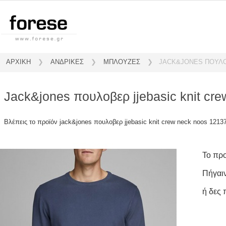
ΑΡΧΙΚΗ
❯
ΑΝΔΡΙΚΕΣ
❯
ΜΠΛΟΥΖΕΣ
❯
JACK&JONES ΠΟΥΛΟ
jack&jones πουλοβερ jjebasic knit cr
Βλέπεις το προϊόν jack&jones πουλοβερ jjebasic knit crew neck noos 121
Το πρ
Πήγαι
ή δες 