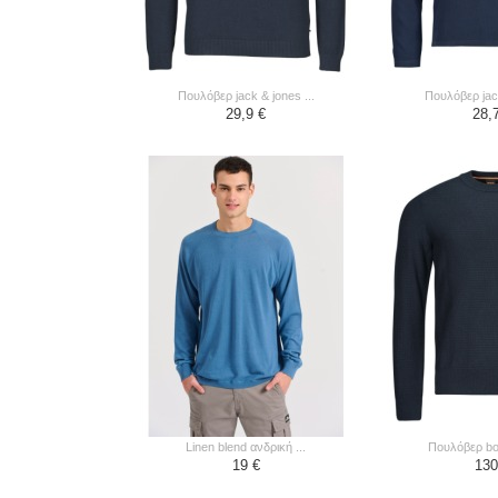
πουλόβερ jack & jones ...
πουλόβερ jac
29,9 €
28,
linen blend ανδρική ...
πουλόβερ b
19 €
130