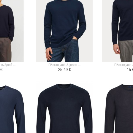
 ανδρικό ...
πλεκτο jack & jones ...
πλεκτα jack 
 €
25,49 €
15 