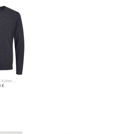
 & jones ...
8 €