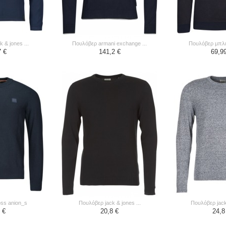
k & jones ...
πουλόβερ armani exchange ...
πουλόβερ μπλε
7 €
141,2 €
69,9
oss anion_s
πουλόβερ jack & jones ...
πουλόβερ jack
 €
20,8 €
24,8