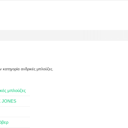
ην κατηγορία ανδρικές μπλούζες.
κές μπλούζες
K JONES
όβερ