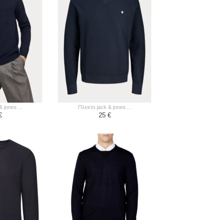
& jones ...
πλεκτο jack & jones ...
€
25 €