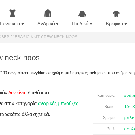
Γυναικεία ▾
Ανδρικά ▾
Παιδικά ▾
Βρεφικά ▾
ΒΕΡ JJEBASIC KNIT CREW NECK NOOS
ew neck noos
37190-navy blazer navyblue σε χρώμα μπλε μάρκας jack jones που ανήκει στ
οϊόν
δεν είναι
διαθέσιμο.
ανδρι
Κατηγορία
νε στην κατηγορία
ανδρικές μπλούζες
JAC
Brand
παρακάτω άλλα σχετικά.
μπλε
Χρώμα
πουλ
Στυλ