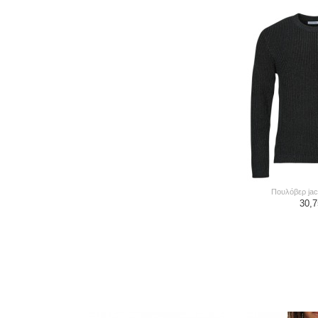
πουλόβερ jac
30,7