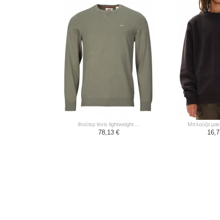
φούτερ levis lightweight ...
μπλούζα μακ
78,13 €
16,7