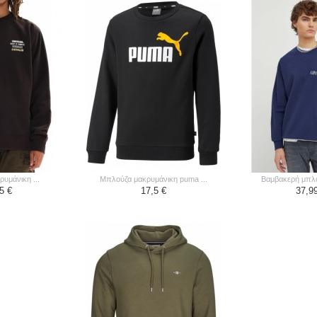
ρυμάνικη ...
μπλούζα μακρυμάνικη puma ...
βαμβακερή μπλού
5 €
17,5 €
37,9