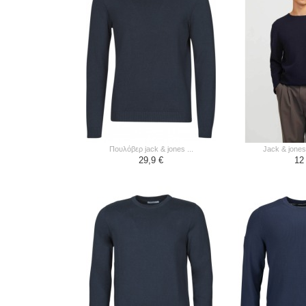
πουλόβερ jack & jones ...
jack & jones
29,9 €
12