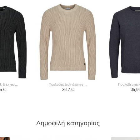
k & jones ...
πουλόβερ jack & jones ...
πουλόβερ jack
5 €
28,7 €
35,9
Δημοφιλή κατηγορίας