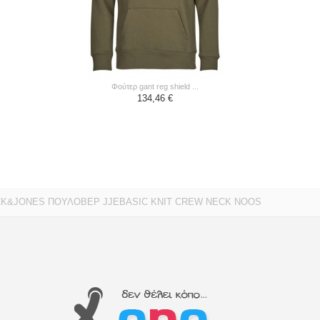
φούτερ gant reg shield ...
134,46 €
CK&JONES ΠΟΥΛΟΒΕΡ JJEBASIC KNIT CREW NECK NOOS