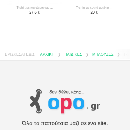
t-shirt με κοντά μανίκια ...
t-shirt με κοντά μανίκια ...
27,6 €
20 €
ΒΡΙΣΚΕΣΑΙ ΕΔΩ:
ΑΡΧΙΚΗ
❯
ΠΑΙΔΙΚΕΣ
❯
ΜΠΛΟΥΖΕΣ
❯
T-S
Όλα τα παπούτσια μαζί σε ενα site.