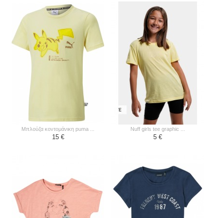
μπλούζα κοντομάνικη puma ...
nuff girls tee graphic ...
15 €
5 €