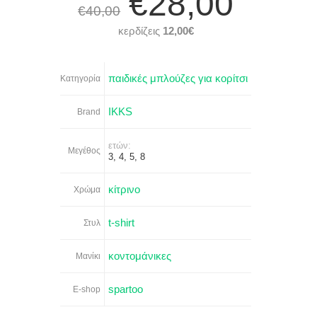
€28,00
€40,00
κερδίζεις
12,00€
παιδικές μπλούζες για κορίτσι
Κατηγορία
IKKS
Brand
ετών:
Μεγέθος
3, 4, 5, 8
κίτρινο
Χρώμα
t-shirt
Στυλ
κοντομάνικες
Μανίκι
spartoo
E-shop