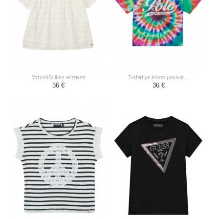
μπλούζα ikks ecrrivon
t-shirt με κοντά μανίκια ...
36 €
36 €