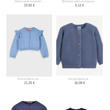
fleece peak mountain ...
μπολερό μακό μονόχρωμο ...
23,92 €
5,12 €
πλεκτή ζακέτα για ...
χοντρή ζακέτα με ...
11,25 €
16,09 €