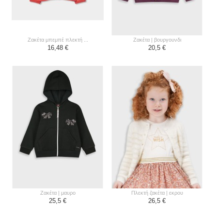
ζακέτα μπεμπέ πλεκτή ...
ζακέτα | βουργουνδι
16,48 €
20,5 €
ζακέτα | μαυρο
πλεκτή ζακέτα | εκρου
25,5 €
26,5 €