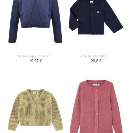
μονόχρωμο μπολερό ...
ζακέτα petit bateau ...
19,67 €
20,8 €