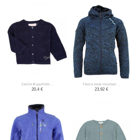
ζακέτα lili gaufrette ...
fleece peak mountain ...
20,4 €
23,92 €