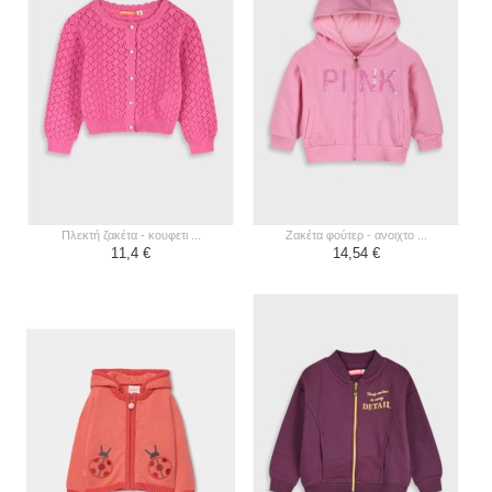
πλεκτή ζακέτα - κουφετι ...
ζακέτα φούτερ - ανοιχτο ...
11,4 €
14,54 €