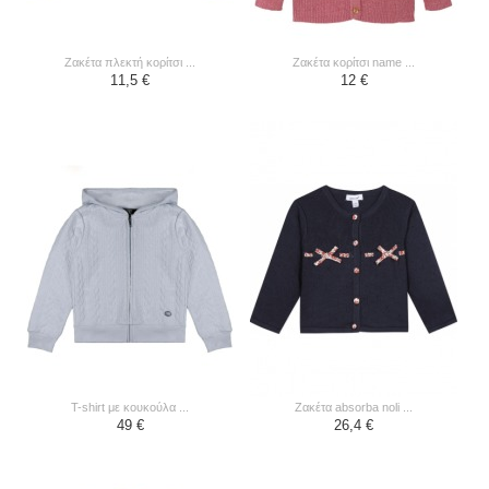
ζακέτα πλεκτή κορίτσι ...
ζακέτα κορίτσι name ...
11,5 €
12 €
t-shirt με κουκούλα ...
ζακέτα absorba noli ...
49 €
26,4 €