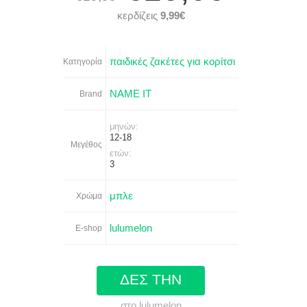
κερδίζεις
9,99€
παιδικές ζακέτες για κορίτσι
Κατηγορία
NAME IT
Brand
μηνών:
12-18
Μεγέθος
ετών:
3
μπλε
Χρώμα
lulumelon
E-shop
ΔΕΣ ΤΗΝ
στο lulumelon