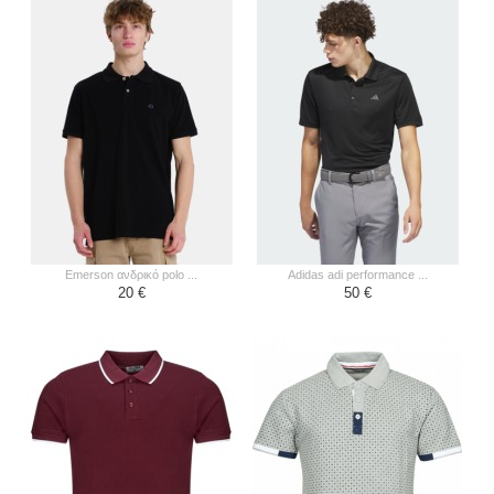
emerson ανδρικό polo ...
adidas adi performance ...
20 €
50 €