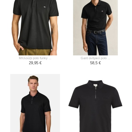
μπλούζα polo funky ...
gant ανδρικό polo ...
29,95 €
58,5 €