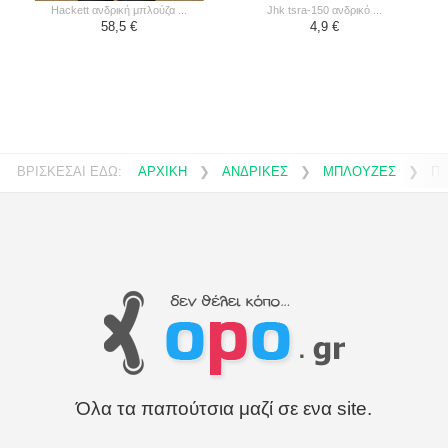
hackett ανδρική μπλούζα ...
jhk tsra-150 ανδρικό ...
58,5 €
4,9 €
ΒΡΙΣΚΕΣΑΙ ΕΔΩ:
ΑΡΧΙΚΗ
❯
ΑΝΔΡΙΚΕΣ
❯
ΜΠΛΟΥΖΕΣ
❯
ΠΟ
Όλα τα παπούτσια μαζί σε ενα site.