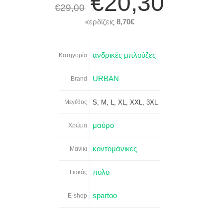
€20,30
€29,00
κερδίζεις
8,70€
ανδρικές μπλούζες
Κατηγορία
URBAN
Brand
Μεγέθος
S, M, L, XL, XXL, 3XL
μαύρο
Χρώμα
κοντομάνικες
Μανίκι
πολο
Γιακάς
spartoo
E-shop